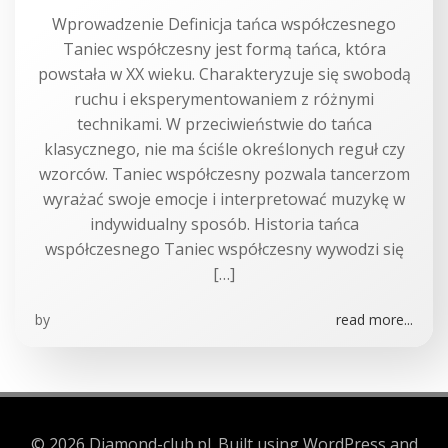
Wprowadzenie Definicja tańca współczesnego
Taniec współczesny jest formą tańca, która
powstała w XX wieku. Charakteryzuje się swobodą
ruchu i eksperymentowaniem z różnymi
technikami. W przeciwieństwie do tańca
klasycznego, nie ma ściśle określonych reguł czy
wzorców. Taniec współczesny pozwala tancerzom
wyrażać swoje emocje i interpretować muzykę w
indywidualny sposób. Historia tańca
współczesnego Taniec współczesny wywodzi się
[…]
by
read more...
© 2026 Diamond-club.pl. Built using WordPress and