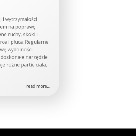
j i wytrzymałości
bem na poprawę
wne ruchy, skoki i
rce i płuca. Regularne
awę wydolności
 doskonałe narzędzie
e różne partie ciała,
read more...