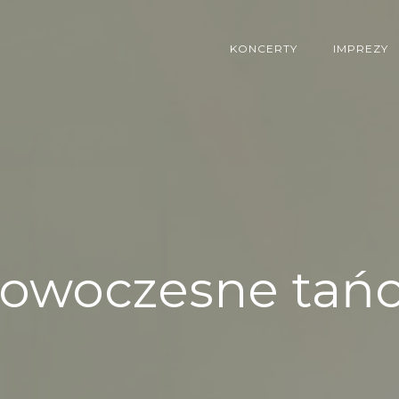
KONCERTY
IMPREZY
owoczesne tań