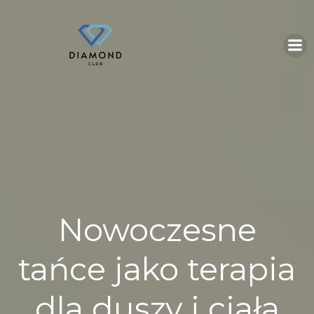
Skip
to
content
Nowoczesne
tańce jako terapia
dla duszy i ciała