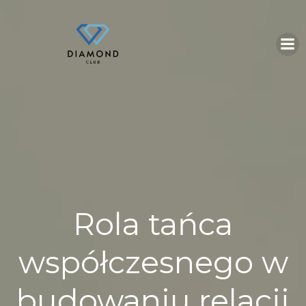
Skip
to
content
Rola tańca
współczesnego w
budowaniu relacji