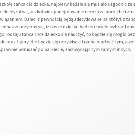
szkołę tańca dla dziecka, najpierw będzie się musiało uzgodnić ze 
o niekiedy łatwe, aczkolwiek podejmowanie decyzji za pociechę i zm
wiązaniem. Dzieci z pewnością będą zdecydowane na któryś z tań
ednak zdarzyłoby się, iż nasze dziecko będzie chciało wybrać tani
kiego rodzaju tańca chce dziecko się nauczyć, to będzie się mogło 
ki oraz figury. Nie będzie się oczywiście trzeba martwić tym, jeże
 sprawnie poruszać po parkiecie, zachwycając tym samym innych.