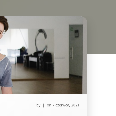
by
|
on
7 czerwca, 2021